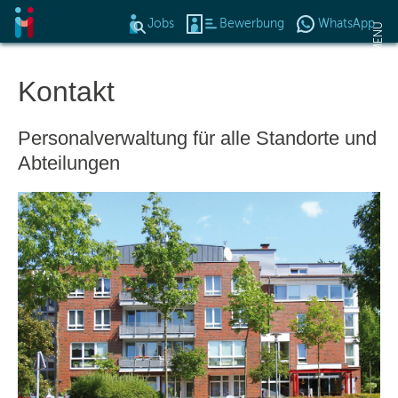
Jobs
Bewerbung
WhatsApp
Op
MENU
Kontakt
Das Konzept
Personalverwaltung für alle Standorte und
Jobangebote
Abteilungen
Benefits
Bewerbung
Online Veranstaltung
Aktuelles
Wir suchen >