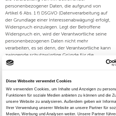
personenbezogener Daten, die aufgrund von
Artikel 6 Abs. 1 f) DSGVO (Datenverarbeitung auf
der Grundlage einer Interessenabwägung) erfolgt,
Widerspruch einzulegen. Legt der Betroffene
Widerspruch ein, wird der Verantwortliche seine
personenbezogenen Daten nicht mehr
verarbeiten, es sei denn, der Verantwortliche kann
zwingende schutzwürdige Gründe für die
Verarbeitung nachweisen, die die Interessen,
Rechte und Freiheiten des Betroffenen
überwiegen, oder die Verarbeitung dient der
Diese Webseite verwendet Cookies
Geltendmachung, Ausübung oder Verteidigung
Wir verwenden Cookies, um Inhalte und Anzeigen zu persona
von Rechtsansprüchen. Der Widerspruch kann
Funktionen für soziale Medien anbieten zu können und die Zug
formfrei erfolgen und sollte möglichst gerichtet
unsere Website zu analysieren. Außerdem geben wir Informa
werden an:
Ihrer Verwendung unserer Website an unsere Partner für soz
Medien, Werbung und Analysen weiter. Unsere Partner führe