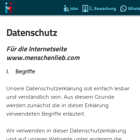
Jobs
Bewerbung
What
Datenschutz
Das Konzept
Jobangebote
Für die Internetseite
www.menschenlieb.com
Benefits
Bewerbung
I. Begriffe
Online Veranstaltung
Unsere Datenschutzerklärung soll einfach lesbar
Aktuelles
und verständlich sein. Aus diesem Grunde
werden zunächst die in dieser Erklärung
Wir suchen >
verwendeten Begriffe erläutert.
Über uns >
Wir verwenden in dieser Datenschutzerklärung
Kontakt
und auf unserer Webseite unter anderem die