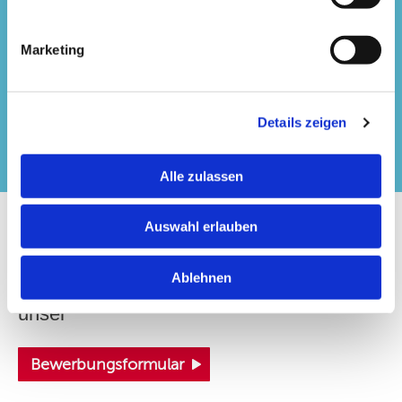
Möglichkeit des Homeoffice
Freiwillige Sonderzahlungen
Marketing
Betriebliche Altersvorsorge
bis zu 30 Tage Urlaub
familienfreundliche Arbeitsbedingungen
Details zeigen
individuelle Arbeitszeiten
Alle zulassen
Auswahl erlauben
Interessiert?
Ablehnen
Dann bewirb Dich direkt online über
unser
Bewerbungsformular