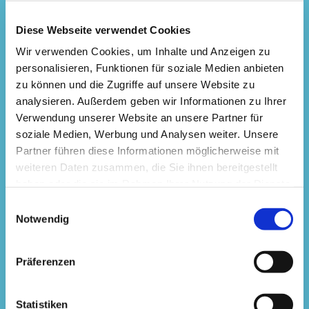
ein unbefristetes Beschäftigungsverhältnis in
Diese Webseite verwendet Cookies
einem kollegialen Team mit modernen
Wir verwenden Cookies, um Inhalte und Anzeigen zu
Arbeitsplätzen
personalisieren, Funktionen für soziale Medien anbieten
selbständiges und eigenverantwortliches
zu können und die Zugriffe auf unsere Website zu
analysieren. Außerdem geben wir Informationen zu Ihrer
Arbeiten in einer freundlichen und
Verwendung unserer Website an unsere Partner für
wertschätzenden Unternehmenskultur mit
soziale Medien, Werbung und Analysen weiter. Unsere
flachen Hierarchien
Partner führen diese Informationen möglicherweise mit
abwechslungsreiches Aufgabengebiet und
weiteren Daten zusammen, die Sie ihnen bereitgestellt
spannende Herausforderungen im Rahmen der
haben oder die sie im Rahmen Ihrer Nutzung der Dienste
Verwaltungstätigkeiten
gesammelt haben.
Einwilligungsauswahl
fundierte Einarbeitung durch erfahrene
Notwendig
Mitarbeitende
Benefits wie SpenditCard, Corporate Benefits
Präferenzen
und Leasingangebote
leistungsgerechte Vergütung, sowie die
Statistiken