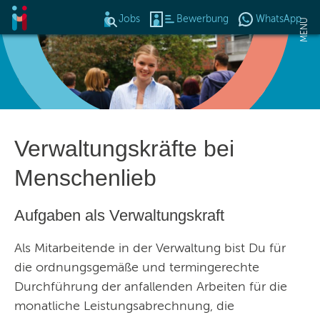
Jobs
Bewerbung
WhatsApp
Op
MENU
Das Konzept
Jobangebote
Verwaltungskräfte bei
Benefits
Menschenlieb
Bewerbung
Aufgaben als Verwaltungskraft
Online Veranstaltung
Als Mitarbeitende in der Verwaltung bist Du für
Aktuelles
die ordnungsgemäße und termingerechte
Durchführung der anfallenden Arbeiten für die
Wir suchen >
monatliche Leistungsabrechnung, die