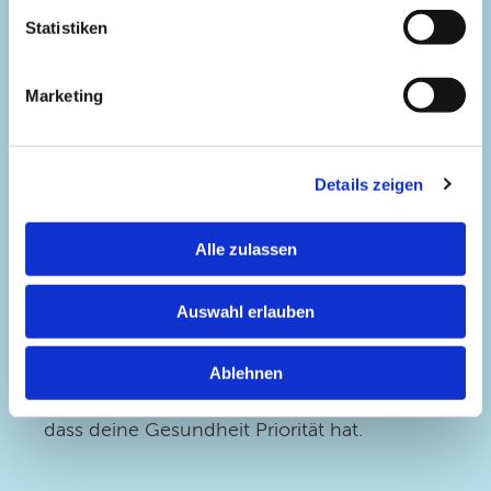
Muskelentspannung, um im Chaos für einen
Statistiken
Moment innere Ruhe zu finden.
Marketing
Eigene Grenzen setzen:
Hab den Mut, auch
mal Nein zu sagen, und achte deine
persönlichen Grenzen. Du musst nicht jede
Details zeigen
Überstunde übernehmen – niemand verleiht
dir einen Orden dafür, die x-te Schicht in Folge
Alle zulassen
durchzuhalten. Es ist kein Zeichen von
Schwäche, auf dich selbst aufzupassen. Indem
Auswahl erlauben
du klare Grenzen ziehst und kommunizierst,
schützt du dich vor dauerhafter Überlastung.
Ablehnen
Zugleich machst du deinem Umfeld bewusst,
dass deine Gesundheit Priorität hat.