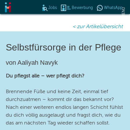
Jobs
Bewerbung
WhatsApp
Op
MENU
< zur Artikelübersicht
Das Konzept
Jobangebote
Selbstfürsorge in der Pflege
Benefits
von Aaliyah Navyk
Bewerbung
Du pflegst alle – wer pflegt dich?
Online Veranstaltung
Brennende Füße und keine Zeit, einmal tief
durchzuatmen – kommt dir das bekannt vor?
Aktuelles
Nach einer weiteren endlos langen Schicht fühlst
du dich völlig ausgelaugt und fragst dich, wie du
Wir suchen >
das am nächsten Tag wieder schaffen sollst.