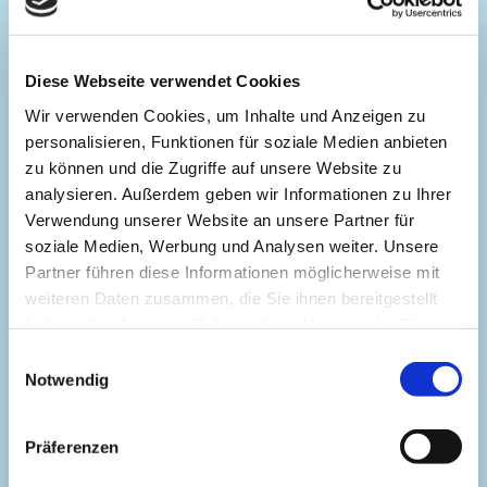
Stress abzubauen. Diese kurzen Auszeiten
laden deinen inneren Akku wieder auf und
Diese Webseite verwendet Cookies
verhindern, dass du komplett auf Reserve
Wir verwenden Cookies, um Inhalte und Anzeigen zu
läufst.
personalisieren, Funktionen für soziale Medien anbieten
zu können und die Zugriffe auf unsere Website zu
analysieren. Außerdem geben wir Informationen zu Ihrer
Atemtechniken nutzen:
Lerne einfache
Verwendung unserer Website an unsere Partner für
Atemübungen, die du zwischendurch
soziale Medien, Werbung und Analysen weiter. Unsere
einschieben kannst, wenn alles zu viel wird.
Partner führen diese Informationen möglicherweise mit
Einige tiefe, bewusste Atemzüge können
weiteren Daten zusammen, die Sie ihnen bereitgestellt
deinen Puls beruhigen und den Kopf freier
haben oder die sie im Rahmen Ihrer Nutzung der Dienste
machen. Oft reichen schon ein paar ruhige
gesammelt haben.
Einwilligungsauswahl
Minuten mit konzentriertem Atmen – diese
Notwendig
kleine Investition zahlt sich in spürbar weniger
Anspannung aus. Alternativ hilft manchen eine
Präferenzen
kurze Meditation oder progressive