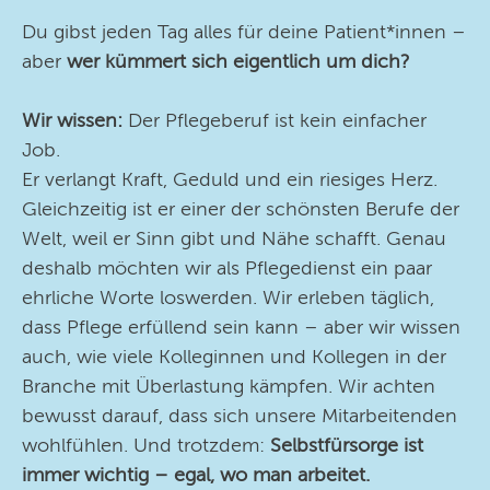
Über uns >
Du gibst jeden Tag alles für deine Patient*innen –
aber
wer kümmert sich eigentlich um dich?
Kontakt
Wir wissen:
Der Pflegeberuf ist kein einfacher
Pflegedienst Menschenlieb.
Job.
Er verlangt Kraft, Geduld und ein riesiges Herz.
Folgen Sie uns auf Instagram, Facebook und TikTok:
Gleichzeitig ist er einer der schönsten Berufe der
Aktuelles, Hintergrundinformationen und Bilder
Welt, weil er Sinn gibt und Nähe schafft. Genau
deshalb möchten wir als Pflegedienst ein paar
ehrliche Worte loswerden. Wir erleben täglich,
dass Pflege erfüllend sein kann – aber wir wissen
auch, wie viele Kolleginnen und Kollegen in der
Branche mit Überlastung kämpfen. Wir achten
bewusst darauf, dass sich unsere Mitarbeitenden
wohlfühlen. Und trotzdem:
Selbstfürsorge ist
immer wichtig – egal, wo man arbeitet.